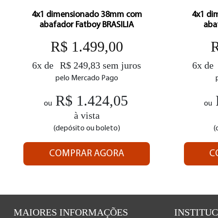
4x1 dimensionado 38mm com
4x1 d
abafador Fatboy BRASILIA
aba
R$ 1.499,00
R
6x de
R$ 249,83 sem juros
6x de
pelo Mercado Pago
R$ 1.424,05
ou
ou
à vista
(depósito ou boleto)
(
COMPRAR AGORA
C
MAIORES INFORMAÇÕES
INSTITU