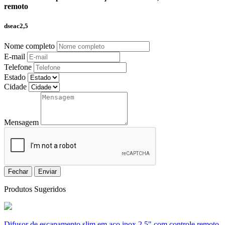
remoto
dseac2,5
Nome completo
E-mail
Telefone
Estado
Cidade
Mensagem
Fechar
Enviar
Produtos Sugeridos
Difusor de escapamento slim em aço inox 2,5" com controle remoto