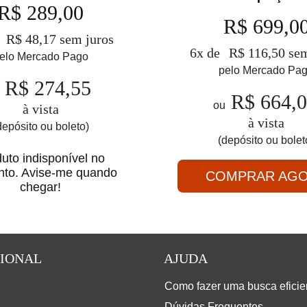
R$ 289,00
R$ 699,0
e
R$ 48,17 sem juros
6x de
R$ 116,50 sem
elo Mercado Pago
pelo Mercado Pa
R$ 274,55
R$ 664,
ou
à vista
à vista
depósito ou boleto)
(depósito ou bolet
uto indisponível no
to. Avise-me quando
COMPRAR AG
chegar!
CIONAL
AJUDA
Como fazer uma busca eficien
Dúvidas Frequentes