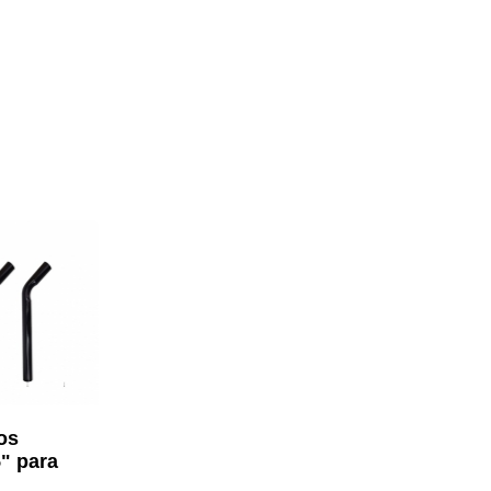
os
" para