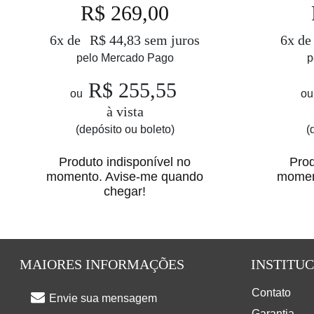
R$ 269,00
6x de
R$ 44,83 sem juros
6x d
pelo Mercado Pago
p
R$ 255,55
ou
ou
à vista
(depósito ou boleto)
(
Produto indisponível no
Prod
momento. Avise-me quando
momen
chegar!
MAIORES INFORMAÇÕES
INSTITU
Contato
Envie sua mensagem
Garantia