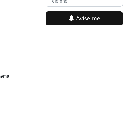
Avise-me
stema.