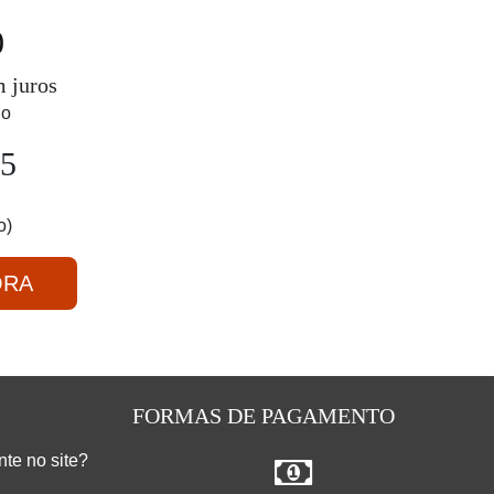
0
 juros
go
05
o)
ORA
FORMAS DE PAGAMENTO
te no site?