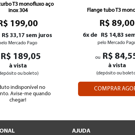
turbo T3 monofluxo aço
Flange tubo T3 mono
inox 304
R$ 89,00
R$ 199,00
6x de
R$ 14,83 sem
R$ 33,17 sem juros
pelo Mercado Pag
pelo Mercado Pago
R$ 84,5
R$ 189,05
ou
à vista
à vista
(depósito ou bolet
depósito ou boleto)
duto indisponível no
COMPRAR AGO
to. Avise-me quando
chegar!
IONAL
AJUDA