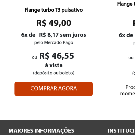
Flange 
Flange turbo T3 pulsativo
R$ 49,00
6x de
R$ 8,17 sem juros
6x de
pelo Mercado Pago
R$ 46,55
ou
ou
à vista
(depósito ou boleto)
(
Pro
COMPRAR AGORA
momen
MAIORES INFORMAÇÕES
INSTITUC