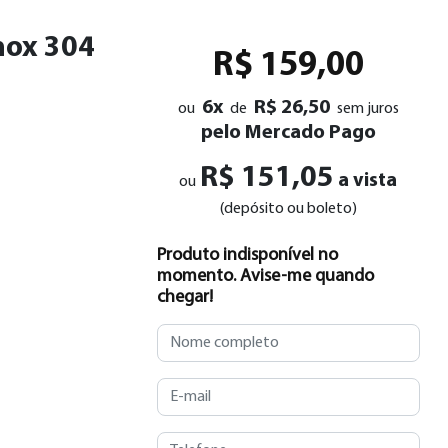
nox 304
R$ 159,00
6x
R$ 26,50
ou
de
sem juros
pelo Mercado Pago
R$ 151,05
a vista
ou
(depósito ou boleto)
Produto indisponível no
momento. Avise-me quando
chegar!