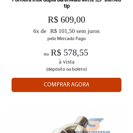
Ponteira inox dupla Bärenwald Mitte 3,5" burned
tip
R$ 609,00
6x de
R$ 101,50 sem juros
pelo Mercado Pago
R$ 578,55
ou
à vista
(depósito ou boleto)
COMPRAR AGORA