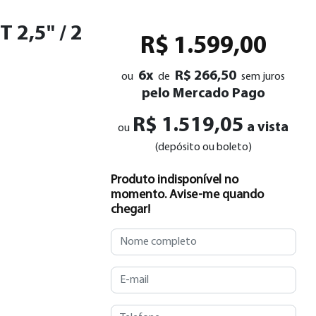
 2,5" / 2
R$ 1.599,00
6x
R$ 266,50
ou
de
sem juros
pelo Mercado Pago
R$ 1.519,05
a vista
ou
(depósito ou boleto)
Produto indisponível no
momento. Avise-me quando
chegar!