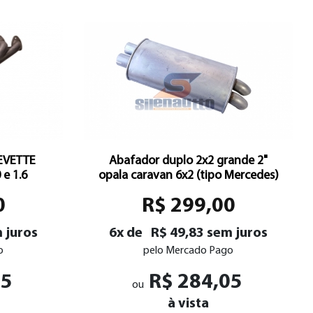
EVETTE
Abafador duplo 2x2 grande 2"
e 1.6
opala caravan 6x2 (tipo Mercedes)
0
R$ 299,00
 juros
6x de
R$ 49,83 sem juros
o
pelo Mercado Pago
55
R$ 284,05
ou
à vista