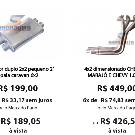
r duplo 2x2 pequeno 2"
4x2 dimensionado CH
pala caravan 6x2
MARAJÓ E CHEVY 1.0 
R$ 199,00
R$ 449,0
R$ 33,17 sem juros
6x de
R$ 74,83 sem
pelo Mercado Pago
pelo Mercado Pag
R$ 189,05
R$ 426,
ou
à vista
à vista