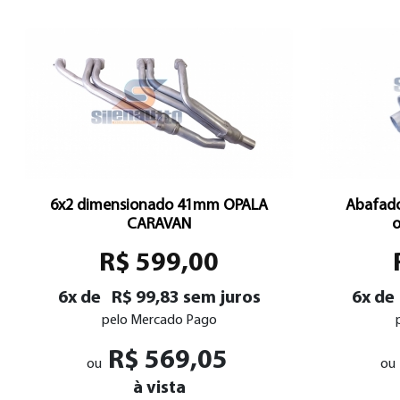
6x2 dimensionado 41mm OPALA
Abafado
CARAVAN
o
R$ 599,00
6x de
R$ 99,83 sem juros
6x de
pelo Mercado Pago
R$ 569,05
ou
ou
à vista